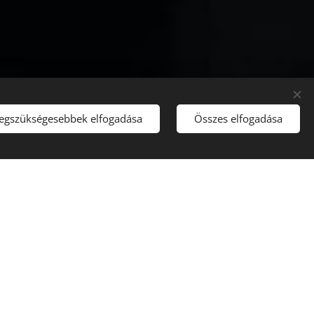
legszükségesebbek elfogadása
Összes elfogadása
ékutalványt,