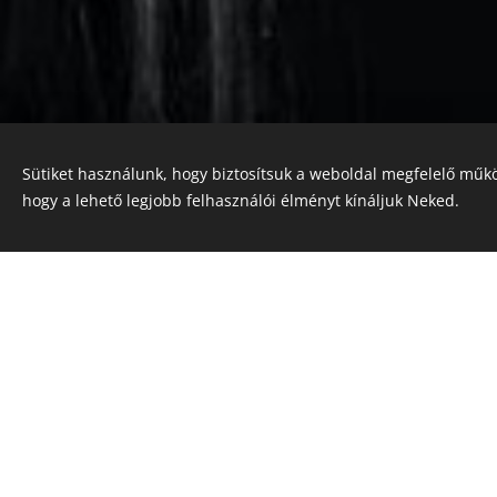
Sütiket használunk, hogy biztosítsuk a weboldal megfelelő műkö
hogy a lehető legjobb felhasználói élményt kínáljuk Neked.
Az alábbi ű